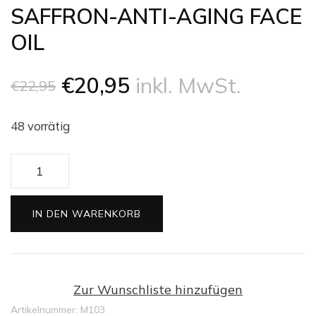
SAFFRON-ANTI-AGING FACE
OIL
Ursprünglicher
Aktueller
€
20,95
inkl. MwSt.
€
22,95
Preis
Preis
48 vorrätig
war:
ist:
SAFFRON-
€22,95
€20,95.
ANTI-
AGING
IN DEN WARENKORB
FACE
OIL
Menge
Zur Wunschliste hinzufügen
Artikelnummer:
M103