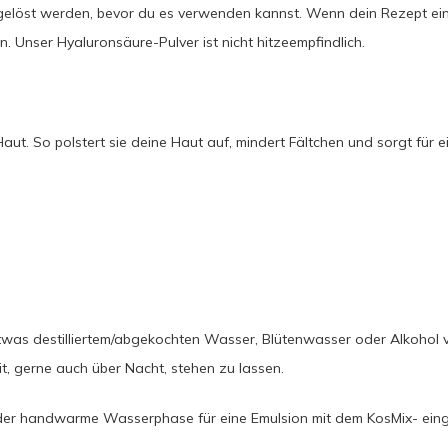
gelöst werden, bevor du es verwenden kannst. Wenn dein Rezept ei
. Unser Hyaluronsäure-Pulver ist nicht hitzeempfindlich.
r Haut. So polstert sie deine Haut auf, mindert Fältchen und sorgt fü
twas destilliertem/abgekochten Wasser, Blütenwasser oder Alkohol 
eit, gerne auch über Nacht, stehen zu lassen.
e oder handwarme Wasserphase für eine Emulsion mit dem KosMix- ein