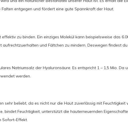
 wird und ein natürlicher Bestandteil unserer Haut ist. Es erhält die E
e Falten entgegen und fördert eine gute Spannkraft der Haut.
t effektiv zu binden. Ein einziges Molekül kann beispielsweise das 
ut aufrechtzuerhalten und Fältchen zu mindern. Deswegen findest du 
lares Natriumsalz der Hyaluronsäure. Es entspricht 1 – 1,5 Mio. Da un
erwendet werden.
en sehr beliebt, da es nicht nur die Haut zuverlässig mit Feuchtigkei
, bindet Feuchtigkeit, unterstützt die hauterneuernden Eigenschaften
 Sofort-Effekt.