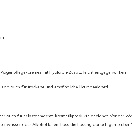
aut
d
t Augenpflege-Cremes mit Hyaluron-Zusatz leicht entgegenwirken.
sind auch für trockene und empfindliche Haut geeignet!
er auch für selbstgemachte Kosmetikprodukte geeignet. Vor der Weit
ütenwasser oder Alkohol lösen. Lass die Lösung danach gerne über N