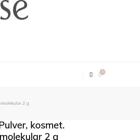
0
hmolekular 2 g
Pulver, kosmet.
molekular 2 g