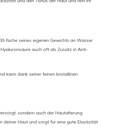
lastizität und den Tonus der Haut und hilft ihr
6.000-fache seines eigenen Gewichts an Wasser
Hyaluronsäure auch oft als Zusatz in Anti-
d kann dank seiner feinen kristallinen
t versorgt, sondern auch der Hautalterung
 deiner Haut und sorgt für eine gute Elastizität