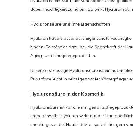
Hyaluron ist ein Stoff, der vom Körper selbst gebildet
dabei, Feuchtigkeit zu halten. So wirkt Hyaluronsäur
Hyaluronsäure und ihre Eigenschaften
Hyaluron hat die besondere Eigenschaft, Feuchtigkei
binden. So trägt es dazu bei, die Spannkraft der Ha
Aging- und Hautpflegeprodukten.
Unsere erstklassige Hyaluronsäure ist ein hochmoleku
Pulverform leicht in selbstgemachter Körperpflege v
Hyaluronsäure in der Kosmetik
Hyaluronsäure ist vor allem in gesichtspflegeprodukt
entgegenwirkt. Hyaluron wirkt auf der Hautoberfläche
und ein gesundes Hautbild. Man spricht hier gern vom