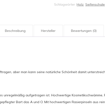
60121
Schlagwörter:
Holz
,
Seifenschale
Menge
Beschreibung
Hersteller
Bewertungen (0)
tragen, aber man kann seine natürliche Schönheit damit unterstreic
 es unregelmäßig aufgetragen ist. Hochwertige Kosmetikschwämme, P
in gepflegter Bart das A und O. Mit hochwertigen Rasierpinseln aus r