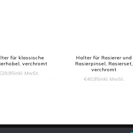
lter für klassische
Halter für Rasierer und
ierhobel, verchromt
Rasierpinsel, Rasierset,
verchromt
€
29,95
inkl. MwSt.
€
40,95
inkl. MwSt.