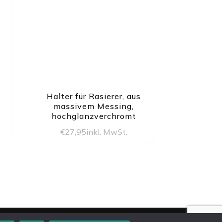
Halter für Rasierer, aus
massivem Messing,
hochglanzverchromt
€
27,95
inkl. MwSt.