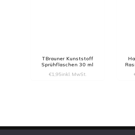
TBrauner Kunststoff
Ha
Sprühflaschen 30 ml
Ras
€
1,95
inkl. MwSt.