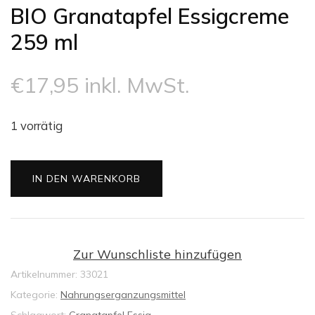
BIO Granatapfel Essigcreme
259 ml
€
17,95
inkl. MwSt.
1 vorrätig
BIO
IN DEN WARENKORB
Granatapfel
Essigcreme
259
ml
Zur Wunschliste hinzufügen
Menge
Artikelnummer:
33021
Kategorie:
Nahrungserganzungsmittel
Schlagwort:
Granatapfel Essig