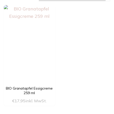
BIO Granatapfel Essigcreme
259 ml
€
17,95
inkl. MwSt.