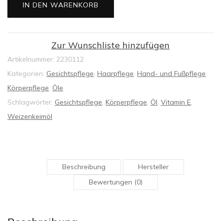
IN DEN WARENKORB
Pflege
&
natürlicher
Zur Wunschliste hinzufügen
Schutz
Artikelnummer:
2230112
für
Kategorien:
Gesichtspflege
,
Haarpflege
,
Hand- und Fußpflege
,
jugendliche
Körperpflege
,
Öle
Haut
Schlagwörter:
Gesichtspflege
,
Körperpflege
,
Öl
,
Vitamin E
,
und
Weizenkeimöl
kräftiges
Haar
100
Beschreibung
Hersteller
ml
Bewertungen (0)
Menge