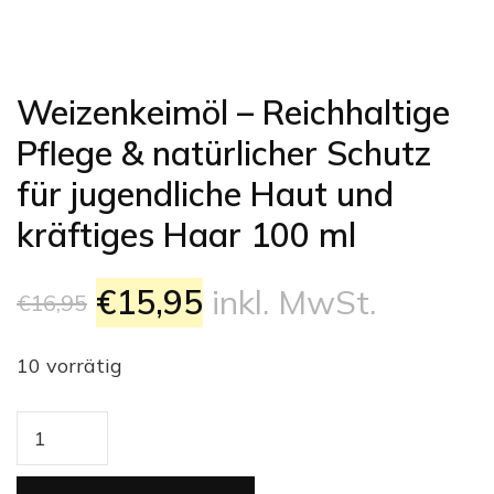
Weizenkeimöl – Reichhaltige
Pflege & natürlicher Schutz
für jugendliche Haut und
kräftiges Haar 100 ml
Ursprünglicher
Aktueller
€
15,95
inkl. MwSt.
€
16,95
Preis
Preis
10 vorrätig
war:
ist:
Weizenkeimöl
€16,95
€15,95.
–
Reichhaltige