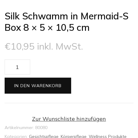
Silk Schwamm in Mermaid-S
Box 8 × 5 × 10,5 cm
€
10,95
inkl. MwSt.
Silk
Schwamm
in
IN DEN WARENKORB
Mermaid-
S
Box
8
Zur Wunschliste hinzufügen
×
Artikelnummer:
80080
5
Kategorien:
Gesichtspflege
,
Körperpflege
,
Wellness Produkte