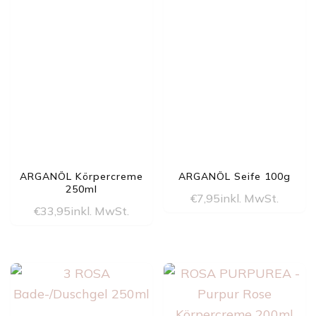
ARGANÖL Körpercreme
ARGANÖL Seife 100g
250ml
€
7,95
inkl. MwSt.
€
33,95
inkl. MwSt.