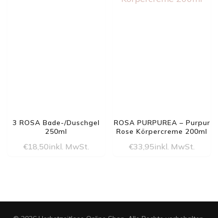
3 ROSA Bade-/Duschgel
ROSA PURPUREA – Purpur
250ml
Rose Körpercreme 200ml
€
18,50
inkl. MwSt.
€
33,95
inkl. MwSt.