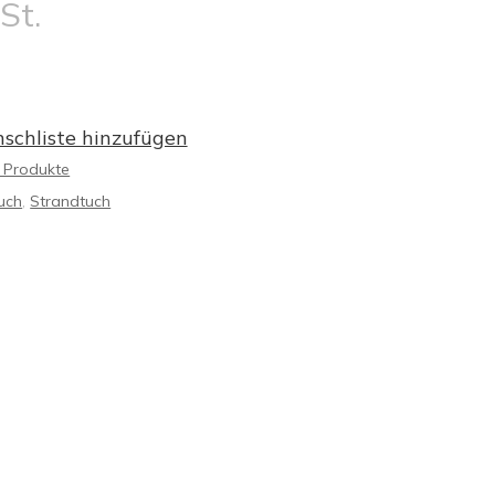
St.
schliste hinzufügen
 Produkte
uch
,
Strandtuch