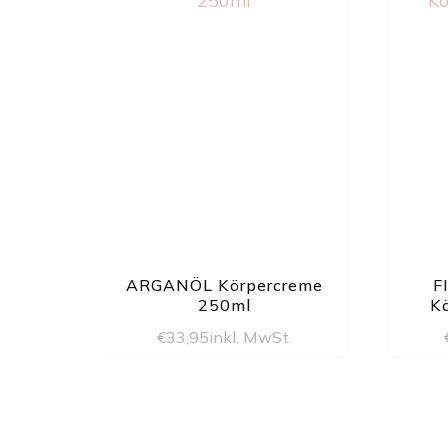
ARGANÖL Körpercreme
F
250ml
K
€
33,95
inkl. MwSt.