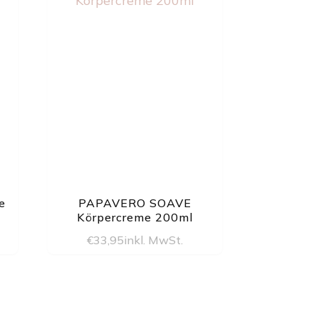
e
PAPAVERO SOAVE
Körpercreme 200ml
€
33,95
inkl. MwSt.