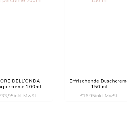
IORE DELL’ONDA
Erfrischende Duschcrem
örpercreme 200ml
150 ml
€
33,95
inkl. MwSt.
€
16,95
inkl. MwSt.