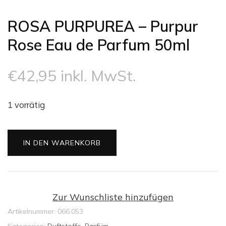
ROSA PURPUREA – Purpur
Rose Eau de Parfum 50ml
€
42,95
inkl. MwSt.
1 vorrätig
ROSA
IN DEN WARENKORB
PURPUREA
-
Purpur
Rose
Zur Wunschliste hinzufügen
Eau
Artikelnummer:
066.053
de
Kategorien:
Duftstoffe
,
Parfüm