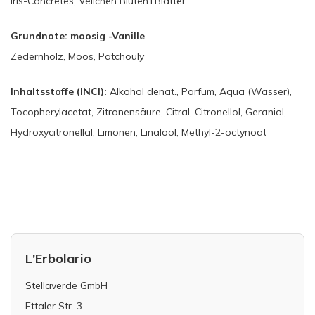
Iris-Concretes, Veilchen Blüten+Blätter
Grundnote: moosig -Vanille
Zedernholz, Moos, Patchouly
Inhaltsstoffe (INCI):
Alkohol denat., Parfum, Aqua (Wasser),
Tocopherylacetat, Zitronensäure, Citral, Citronellol, Geraniol,
Hydroxycitronellal, Limonen, Linalool, Methyl-2-octynoat
L'Erbolario
Stellaverde GmbH
Ettaler Str. 3