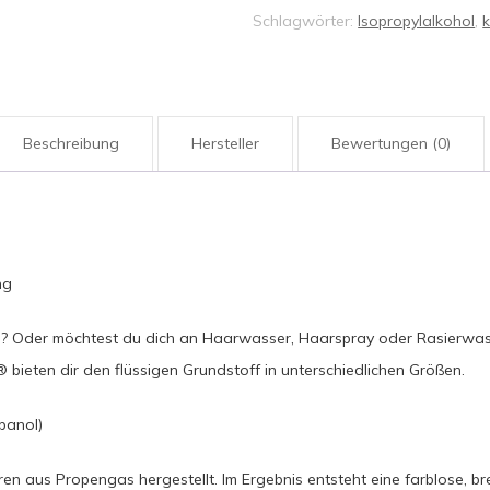
Schlagwörter:
Isopropylalkohol
,
k
Beschreibung
Hersteller
Bewertungen (0)
ng
en? Oder möchtest du dich an Haarwasser, Haarspray oder Rasierwass
 bieten dir den flüssigen Grundstoff in unterschiedlichen Größen.
panol)
ren aus Propengas hergestellt. Im Ergebnis entsteht eine farblose, br