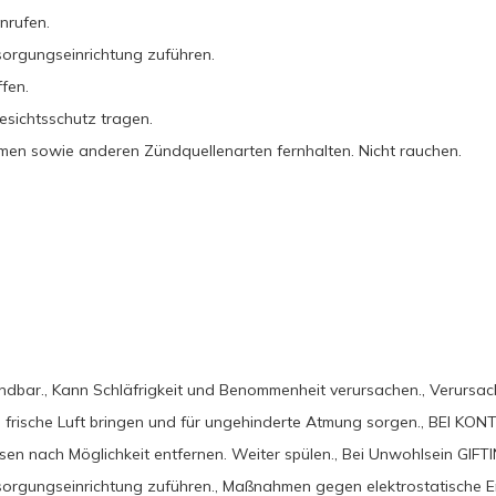
rufen.
tsorgungseinrichtung zuführen.
fen.
sichtsschutz tragen.
mmen sowie anderen Zündquellenarten fernhalten. Nicht rauchen.
ündbar., Kann Schläfrigkeit und Benommenheit verursachen., Verursa
e frische Luft bringen und für ungehinderte Atmung sorgen., BEI KO
sen nach Möglichkeit entfernen. Weiter spülen., Bei Unwohlsein G
ntsorgungseinrichtung zuführen., Maßnahmen gegen elektrostatische 