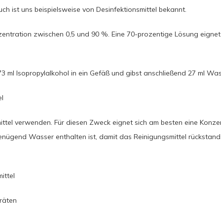
uch ist uns beispielsweise von Desinfektionsmittel bekannt.
ntration zwischen 0,5 und 90 %. Eine 70-prozentige Lösung eignet s
u 73 ml Isopropylalkohol in ein Gefäß und gibst anschließend 27 ml Was
el
ittel verwenden. Für diesen Zweck eignet sich am besten eine Konzen
enügend Wasser enthalten ist, damit das Reinigungsmittel rückstand
ittel
räten