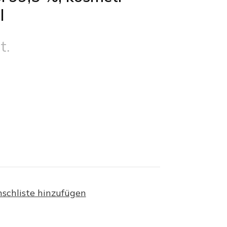
l
t.
schliste hinzufügen