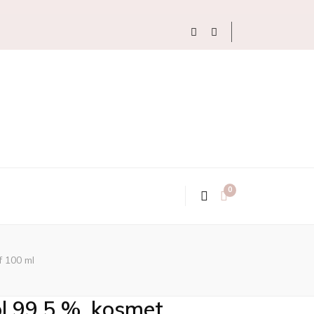
0
f 100 ml
l 99,5 %, kosmet.