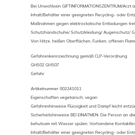
Bei Unwohlsein GIFTINFORMATIONSZENTRUM/Arzt an
Inhalt/Behälter einer geeigneten Recycling- oder En
Maßnahmen gegen elektrostatische Entladungen tref
Schutzhandschuhe/ Schutzkleidung/ Augenschutz/ Ge
Von Hitze, heißen Oberflächen, Funken, offenen Fla
Gefahrenkennzeichnung gemäß CLP-Verordnung
GHS02 GHS07
Gefahr
Artikelnummer 002241011
Eigenschaften vegetarisch, vegan
Gefahrenhinweise Flüssigkeit und Dampf leicht entz
Sicherheitshinweise BEI EINATMEN: Die Person an di
behutsam mit Wasser spülen. Vorhandene Kontaktlin
Inhalt/Behälter einer geeigneten Recycling- oder E