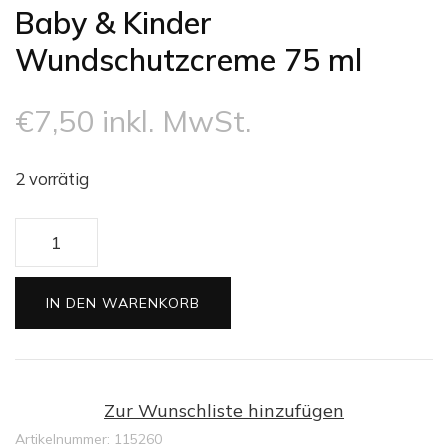
Baby & Kinder
Wundschutzcreme 75 ml
€
7,50
inkl. MwSt.
2 vorrätig
Baby
&
Kinder
IN DEN WARENKORB
Wundschutzcreme
75
ml
Menge
Zur Wunschliste hinzufügen
Artikelnummer:
115260