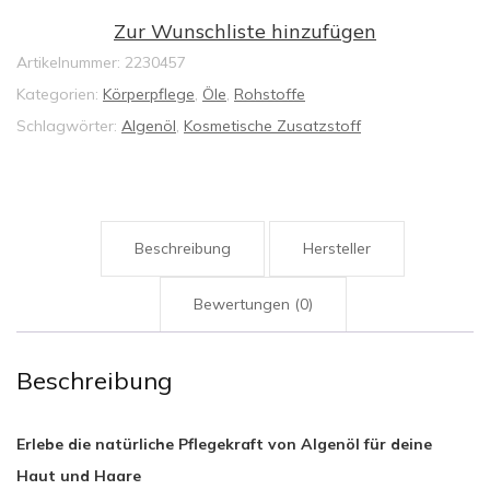
für
Zur Wunschliste hinzufügen
die
Artikelnummer:
2230457
Haut
Kategorien:
Körperpflege
,
Öle
,
Rohstoffe
50
Schlagwörter:
Algenöl
,
Kosmetische Zusatzstoff
ml
Menge
Beschreibung
Hersteller
Bewertungen (0)
Beschreibung
Erlebe die natürliche Pflegekraft von Algenöl für deine
Haut und Haare