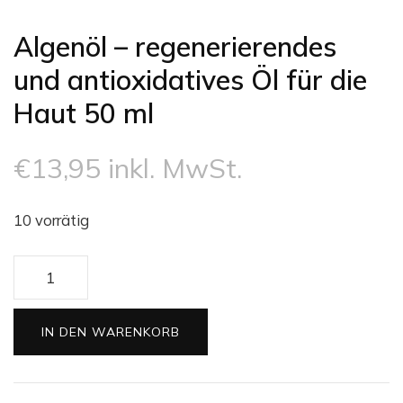
Algenöl – regenerierendes
und antioxidatives Öl für die
Haut 50 ml
€
13,95
inkl. MwSt.
10 vorrätig
Algenöl
–
regenerierendes
IN DEN WARENKORB
und
antioxidatives
Öl