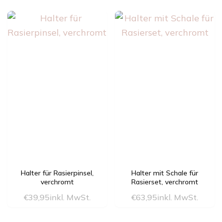
Halter für Rasierpinsel,
Halter mit Schale für
verchromt
Rasierset, verchromt
€
39,95
inkl. MwSt.
€
63,95
inkl. MwSt.