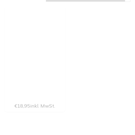
€
18,95
inkl. MwSt.