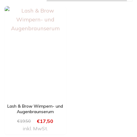
Lash & Brow Wimpern- und
Augenbraunserum
€
17,50
€
19,50
Ursprünglicher
Aktueller
inkl. MwSt.
Preis
Preis