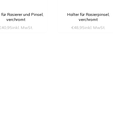
 für Rasierer und Pinsel,
Halter für Rasierpinsel,
verchromt
verchromt
€
40,95
inkl. MwSt.
€
48,95
inkl. MwSt.