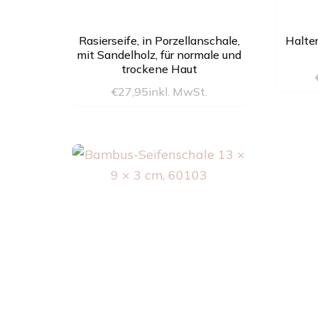
Rasierseife, in Porzellanschale,
Halter
mit Sandelholz, für normale und
trockene Haut
€
27,95
inkl. MwSt.