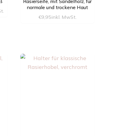
iß
Rasierseife, mit Sandelholz, für
normale und trockene Haut
t.
er
€
9,95
inkl. MwSt.