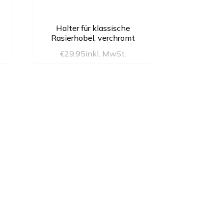
Halter für klassische
Rasierhobel, verchromt
€
29,95
inkl. MwSt.